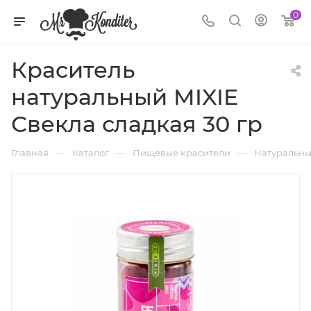
0
Краситель
натуральный MIXIE
Свекла сладкая 30 гр
—
—
—
Главная
Каталог
Пищевые красители
Натуральны