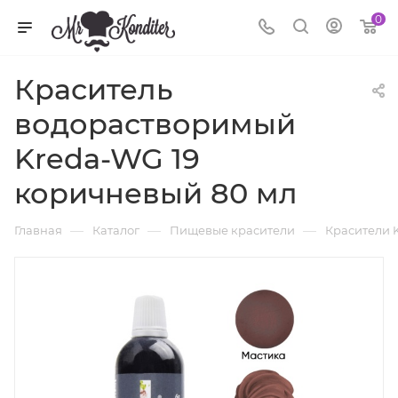
0
Краситель
водорастворимый
Kreda-WG 19
коричневый 80 мл
—
—
—
Главная
Каталог
Пищевые красители
Красители 