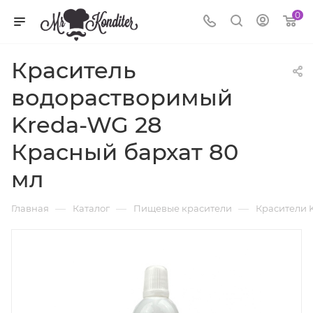
0
Краситель
водорастворимый
Kreda-WG 28
Красный бархат 80
мл
—
—
—
Главная
Каталог
Пищевые красители
Красители 