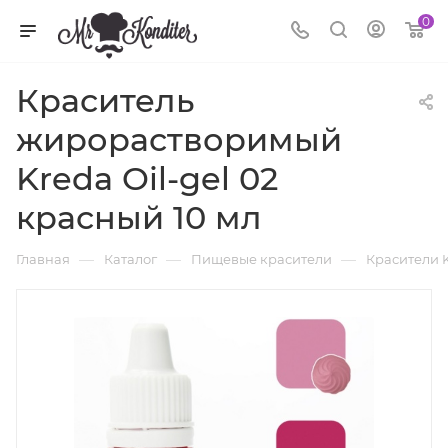
0
Краситель
жирорастворимый
Kreda Oil-gel 02
красный 10 мл
—
—
—
Главная
Каталог
Пищевые красители
Красители