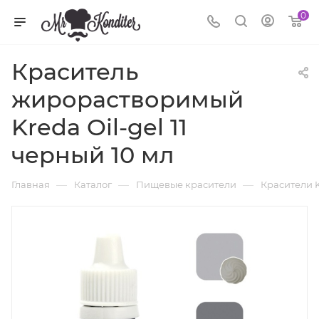
0
Краситель
жирорастворимый
Kreda Oil-gel 11
черный 10 мл
—
—
—
Главная
Каталог
Пищевые красители
Красители