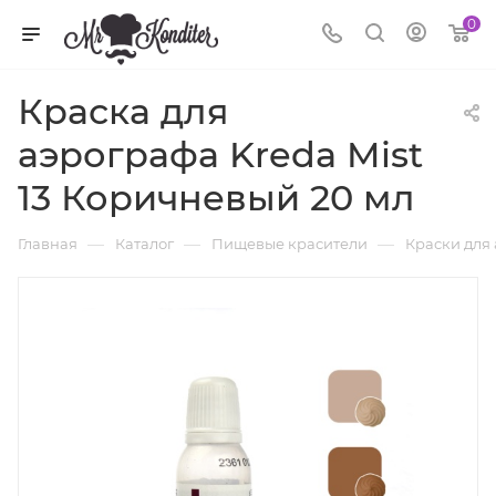
0
Краска для
аэрографа Kreda Mist
13 Коричневый 20 мл
—
—
—
Главная
Каталог
Пищевые красители
Краски для