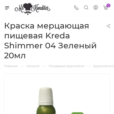
0
Краска мерцающая
пищевая Kreda
Shimmer 04 Зеленый
20мл
—
—
—
Главная
Каталог
Пищевые красители
Красители 