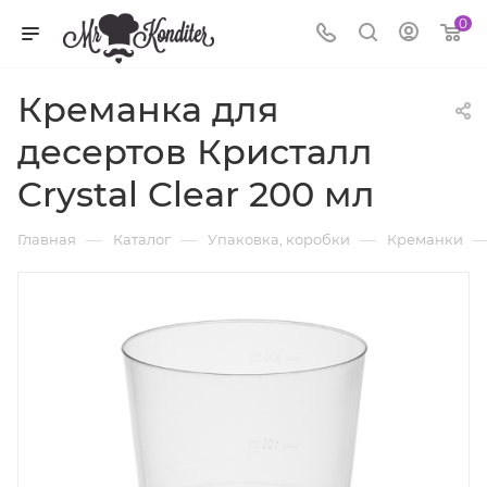
0
Креманка для
десертов Кристалл
Crystal Clear 200 мл
—
—
—
Главная
Каталог
Упаковка, коробки
Креманки