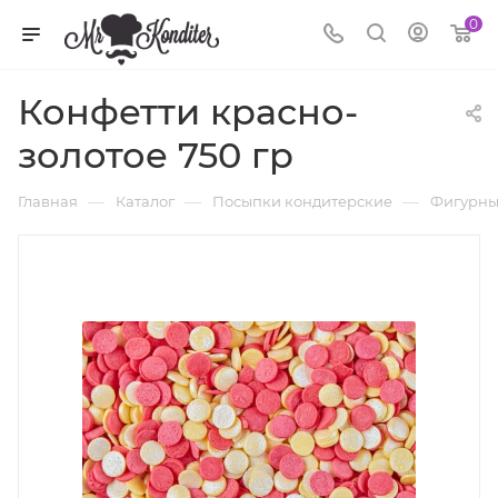
0
Конфетти красно-
золотое 750 гр
—
—
—
Главная
Каталог
Посыпки кондитерские
Фигурны