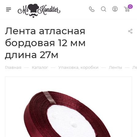
0
Лента атласная
бордовая 12 мм
длина 27м
—
—
—
—
Главная
Каталог
Упаковка, коробки
Ленты
Ле