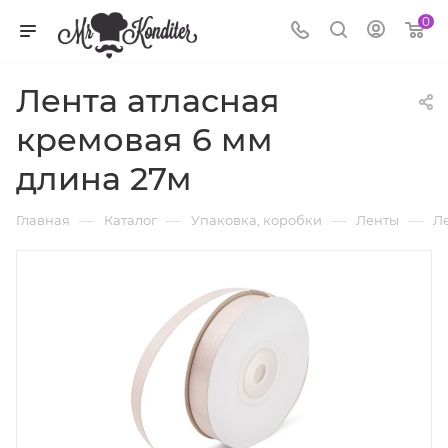
0
Лента атласная
кремовая 6 мм
длина 27м
—
—
—
—
Главная
Каталог
Упаковка, коробки
Ленты
Ле