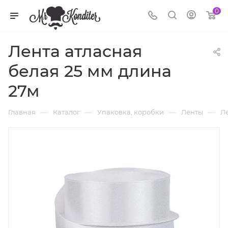
0
Лента атласная
белая 25 мм длина
27м
—
—
—
—
Главная
Каталог
Упаковка, коробки
Ленты
Ле