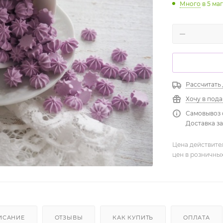
Много
в 5 ма
Рассчитать
Хочу в под
Самовывоз 
Доставка зав
Цена действите
цен в розничны
ИСАНИЕ
ОТЗЫВЫ
КАК КУПИТЬ
ОПЛАТА