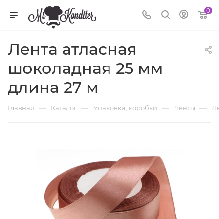
0
Лента атласная
шоколадная 25 мм
длина 27 м
—
—
—
—
Главная
Каталог
Упаковка, коробки
Ленты
Ле