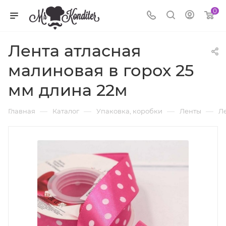
0
Лента атласная
малиновая в горох 25
мм длина 22м
—
—
—
—
Главная
Каталог
Упаковка, коробки
Ленты
Ле