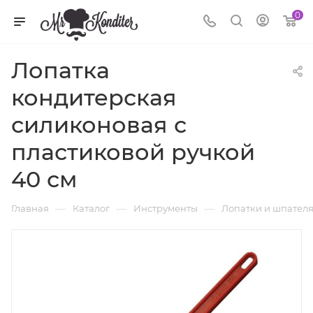
0
Лопатка
кондитерская
силиконовая с
пластиковой ручкой
40 см
—
—
—
Главная
Каталог
Инструменты
Лопатки и шпател