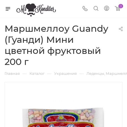
0
Маршмеллоу Guandy
(Гуанди) Мини
цветной фруктовый
200 г
—
—
—
Главная
Каталог
Украшения
Леденцы, Маршмелл