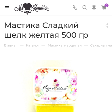
0
Мастика Сладкий
шелк желтая 500 гр
—
—
—
Главная
Каталог
Мастика, марципан
Сахарная ма