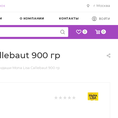
г. Москва
НОК
И
О КОМПАНИИ
КОНТАКТЫ
ВОЙТИ
0
0
ebaut 900 гр
аши Mona Lisa Callebaut 900 гр