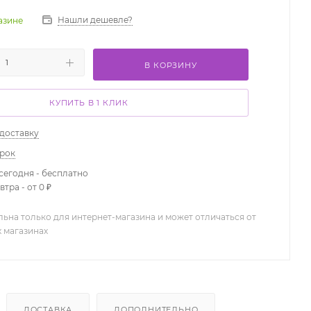
Нашли дешевле?
газине
В КОРЗИНУ
КУПИТЬ В 1 КЛИК
 доставку
арок
сегодня - бесплатно
тра - от 0 ₽
льна только для интернет-магазина и может отличаться от
х магазинах
ДОСТАВКА
ДОПОЛНИТЕЛЬНО