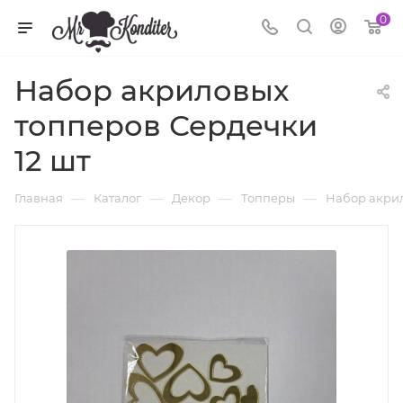
0
Набор акриловых
топперов Сердечки
12 шт
—
—
—
—
Главная
Каталог
Декор
Топперы
Набор акрил