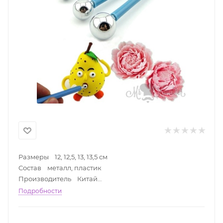
Размеры 12, 12,5, 13, 13,5 см
Состав металл, пластик
Производитель Китай
Шарики используются для работы с мастикой или
Подробности
марципаном. Удобны в работе, имеют
прорезиненные ручки и металлические шарики
разного диаметра.