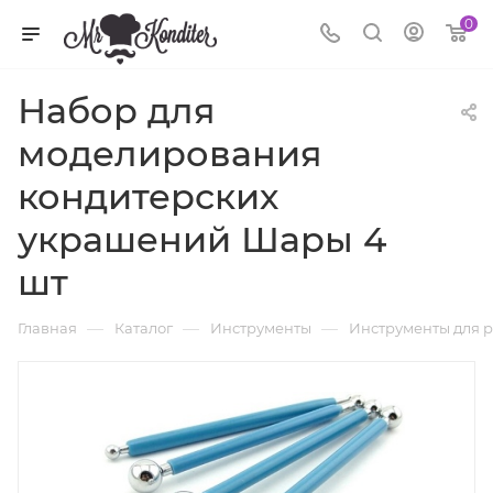
0
Набор для
моделирования
кондитерских
украшений Шары 4
шт
—
—
—
Главная
Каталог
Инструменты
Инструменты для р