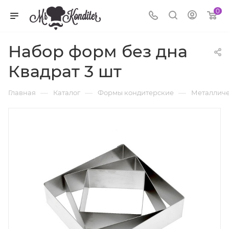
0
Набор форм без дна
Квадрат 3 шт
—
—
—
Главная
Каталог
Формы кондитерские
Металличе