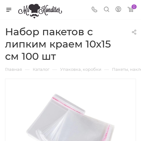
0
Набор пакетов с
липким краем 10х15
см 100 шт
—
—
—
Главная
Каталог
Упаковка, коробки
Пакеты, нак