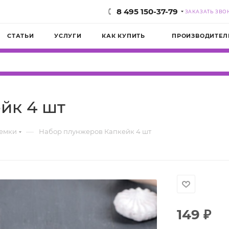
8 495 150-37-79
ЗАКАЗАТЬ ЗВО
СТАТЬИ
УСЛУГИ
КАК КУПИТЬ
ПРОИЗВОДИТЕЛ
йк 4 шт
—
емки
Набор плунжеров Капкейк 4 шт
149
₽