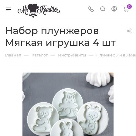
0
Набор плунжеров
Мягкая игрушка 4 шт
—
—
—
Главная
Каталог
Инструменты
Плунжеры и выем