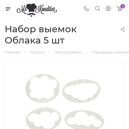
0
Набор выемок
Облака 5 шт
—
—
—
Главная
Каталог
Инструменты
Плунжеры и выем