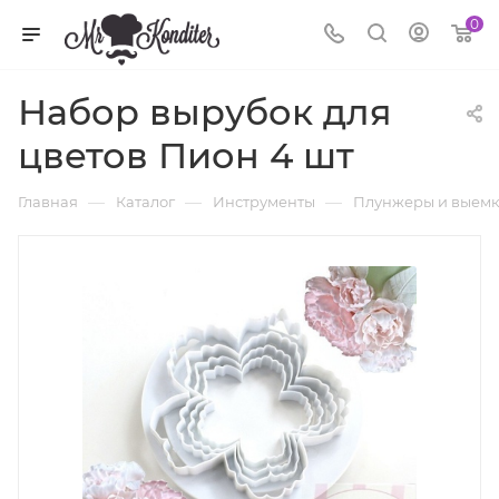
0
Набор вырубок для
цветов Пион 4 шт
—
—
—
Главная
Каталог
Инструменты
Плунжеры и выем