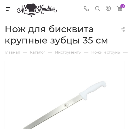
0
Нож для бисквита
крупные зубцы 35 см
—
—
—
—
Главная
Каталог
Инструменты
Ножи и струны