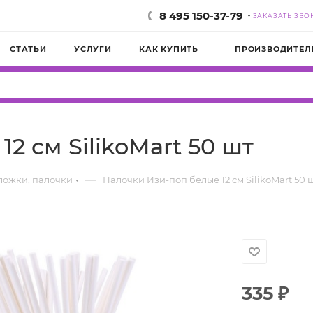
8 495 150-37-79
ЗАКАЗАТЬ ЗВО
СТАТЬИ
УСЛУГИ
КАК КУПИТЬ
ПРОИЗВОДИТЕЛ
2 см SilikoMart 50 шт
—
ложки, палочки
Палочки Изи-поп белые 12 см SilikoMart 50 
335
₽