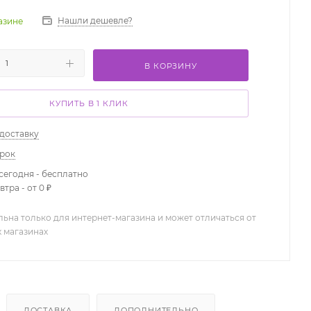
Нашли дешевле?
газине
В КОРЗИНУ
КУПИТЬ В 1 КЛИК
 доставку
арок
сегодня - бесплатно
тра - от 0 ₽
льна только для интернет-магазина и может отличаться от
х магазинах
ДОСТАВКА
ДОПОЛНИТЕЛЬНО