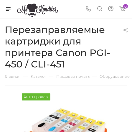
0
Перезаправляемые
картриджи для
принтера Canon PGI-
450 / CLI-451
—
—
—
Главная
Каталог
Пищевая печать
Оборудование
Хиты продаж