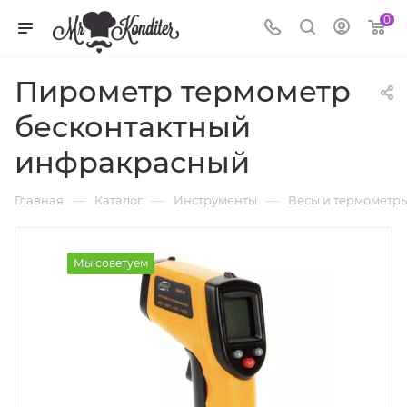
0
Пирометр термометр
бесконтактный
инфракрасный
—
—
—
Главная
Каталог
Инструменты
Весы и термометр
Мы советуем