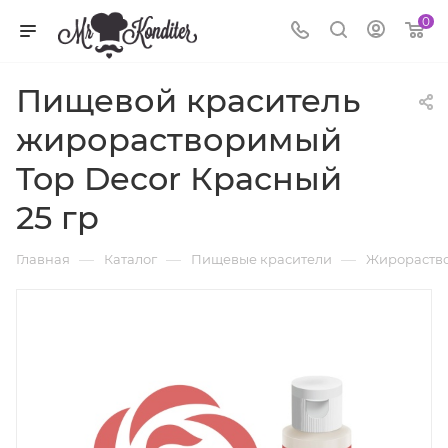
0
Пищевой краситель
жирорастворимый
Top Decor Красный
25 гр
—
—
—
Главная
Каталог
Пищевые красители
Жирораство