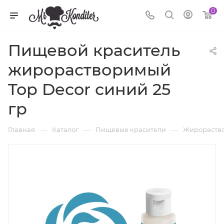
0
Пищевой краситель
жирорастворимый
Top Decor синий 25
гр
—
—
—
Главная
Каталог
Пищевые красители
Жирораство