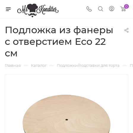
0
Подложка из фанеры
с отверстием Eco 22
см
—
—
—
Главная
Каталог
Подложки/подставки для торта
П