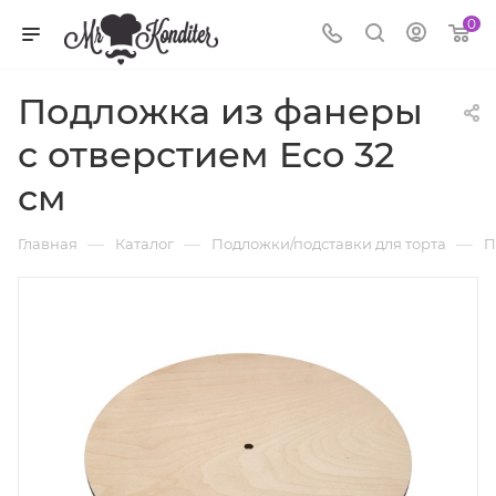
0
Подложка из фанеры
с отверстием Eco 32
см
—
—
—
Главная
Каталог
Подложки/подставки для торта
П