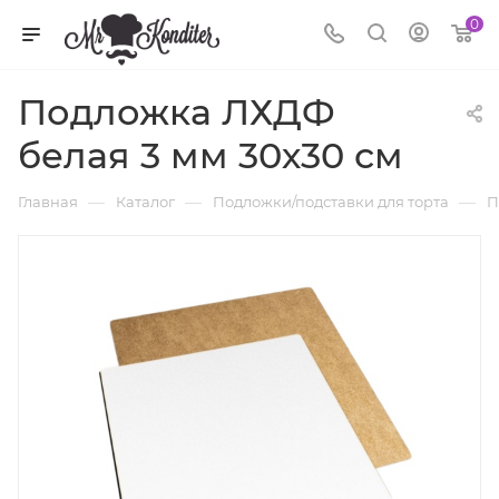
0
Подложка ЛХДФ
белая 3 мм 30х30 см
—
—
—
Главная
Каталог
Подложки/подставки для торта
П