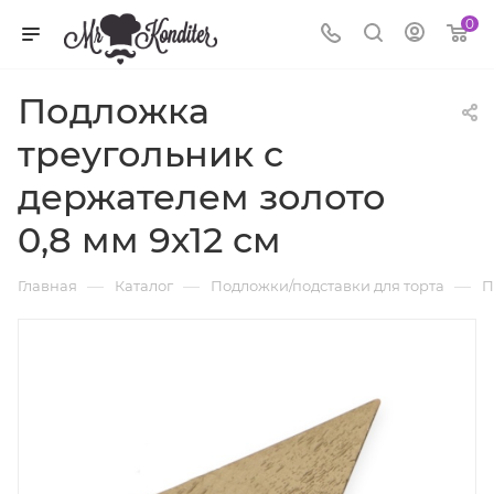
0
Подложка
треугольник c
держателем золото
0,8 мм 9х12 см
—
—
—
Главная
Каталог
Подложки/подставки для торта
П