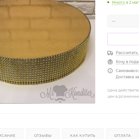
Много
в 2 ма
Рассчитать
Хочу в под
Самовывоз 
Доставка зав
Цена действите
цен в розничны
ИСАНИЕ
ОТЗЫВЫ
КАК КУПИТЬ
ОПЛАТА