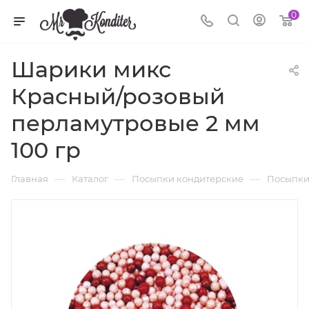
0
Шарики микс
Красный/розовый
перламутровые 2 мм
100 гр
—
—
—
Главная
Каталог
Посыпки кондитерские
Посыпки