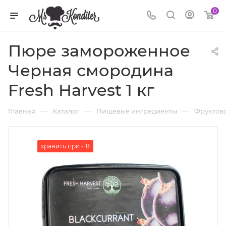
0
Пюре замороженное
Черная смородина
Fresh Harvest 1 кг
—
—
—
Главная
Каталог
Пищевые ингредиенты
Фруктов
хранить при -18