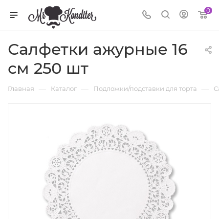
0
Салфетки ажурные 16
см 250 шт
—
—
—
Главная
Каталог
Подложки/подставки для торта
С