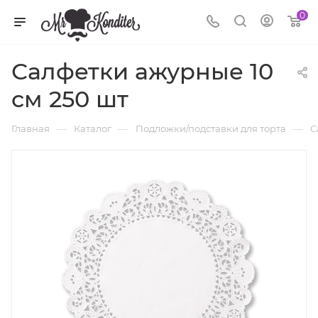
0
Салфетки ажурные 10
см 250 шт
—
—
—
Главная
Каталог
Подложки/подставки для торта
С