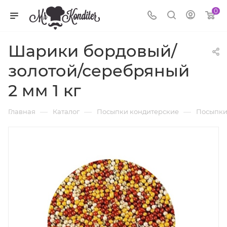
0
Шарики бордовый/
золотой/серебряный
2 мм 1 кг
—
—
—
Главная
Каталог
Посыпки кондитерские
Посыпки