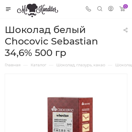
0
Шоколад белый
Chocovic Sebastian
34,6% 500 гр
—
—
—
Главная
Каталог
Шоколад, глазурь, какао
Шоколад