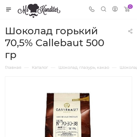
0
Шоколад горький
70,5% Callebaut 500
гр
—
—
—
Главная
Каталог
Шоколад, глазурь, какао
Шоколад