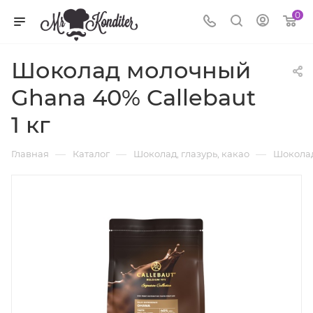
0
Шоколад молочный
Ghana 40% Callebaut
1 кг
—
—
—
Главная
Каталог
Шоколад, глазурь, какао
Шоколад