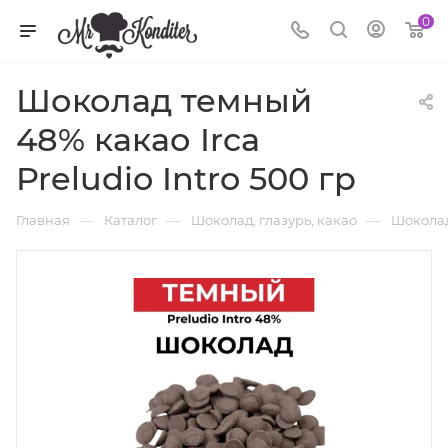
0
Шоколад темный
48% какао Irca
Preludio Intro 500 гр
—
—
—
Главная
Каталог
Шоколад, глазурь, какао
Шоколад