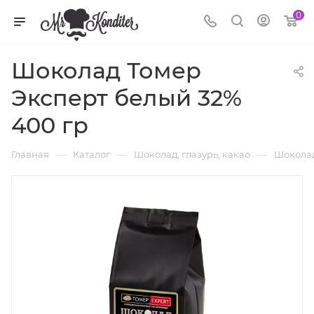
0
Шоколад Томер
Эксперт белый 32%
400 гр
—
—
—
Главная
Каталог
Шоколад, глазурь, какао
Шокола