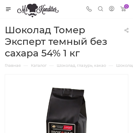
0
Шоколад Томер
Эксперт темный без
сахара 54% 1 кг
—
—
—
Главная
Каталог
Шоколад, глазурь, какао
Шокола